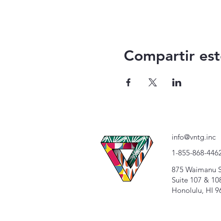
Compartir est
info@vntg.inc
1-855-868-446
875 Waimanu S
Suite 107 & 10
Honolulu, HI 9