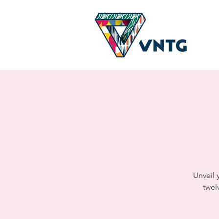
Unveil 
twel