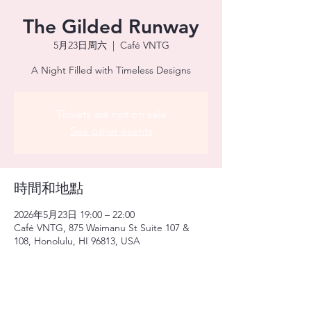
The Gilded Runway
5月23日周六
  |  
Café VNTG
A Night Filled with Timeless Designs
Tickets are not on sale
See other events
時間和地點
2026年5月23日 19:00 – 22:00
Café VNTG, 875 Waimanu St Suite 107 &
108, Honolulu, HI 96813, USA