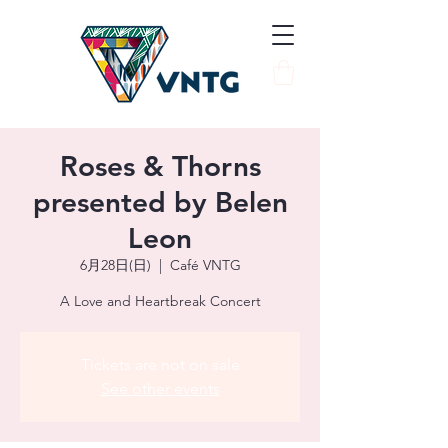
Roses & Thorns
presented by Belen
Leon
6月28日(日)
  |  
Café VNTG
A Love and Heartbreak Concert
Tickets are not on sale
See other events