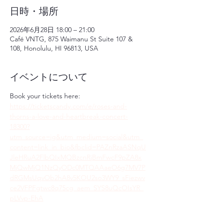
日時・場所
2026年6月28日 18:00 – 21:00
Café VNTG, 875 Waimanu St Suite 107 &
108, Honolulu, HI 96813, USA
イベントについて
Book your tickets here: 
https://ticketscandy.com/e/roses-and-
thorns-a-love-and-heartbreak-concert-
18300?
utm_source=ig&utm_medium=social&utm_
content=link_in_bio&fbclid=PAZnRzaASNqU
JleHRuA2FlbQIxMQBzcnRjBmFwcF9pZA8x
MjQwMjQ1NzQyODc0MTQAAaeO6g7MV7P
dRGMsUqvOb2hA8v5KOU2so3WY9_sFiezwv
ce2VFPFgtwc8q75cg_aem_SYS8uQcOIsYR_
pLVvp-EhA