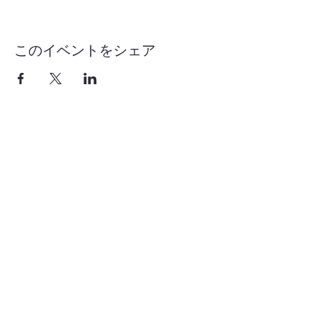
このイベントをシェア
1-855-868-4462
info@vntg.inc
875 Waimanu Street
Suite 107 & 108
Honolulu, HI 96813