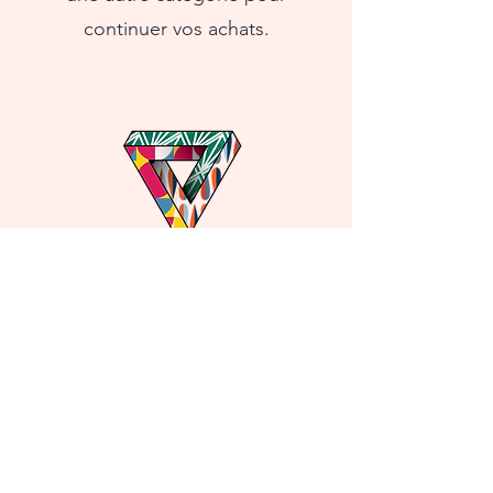
continuer vos achats.
1-855-868-4462
info@vntg.inc
875 Waimanu Street
Suite 107 & 108
Honolulu, HI 96813
Privacy Policy
© 2025 by VNTG, Inc.